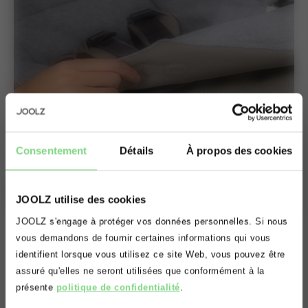
Consentement
Détails
À propos des cookies
JOOLZ utilise des cookies
Oups! Il semblerait que vous vous
JOOLZ s'engage à protéger vos données personnelles. Si nous
situez sur le mauvais domaine.
vous demandons de fournir certaines informations qui vous
Une combinaison parfaite
identifient lorsque vous utilisez ce site Web, vous pouvez être
Voulez vous être redirigé(e) vers le
assuré qu'elles ne seront utilisées que conformément à la
bon domaine?
même couleur, facile à attacher au siège et livrée avec
présente
politique de confidentialité
.
des aimants pour maintenir la chancelière en place sur la