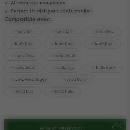
All-weather companion
Perfect fit with your Joolz stroller
Compatible avec:
Joolz Aer
Joolz Aer+
Joolz Day
Joolz Day+
Joolz Day2
Joolz Day3
Joolz Geo
Joolz Geo2
Joolz Geo3
Joolz Hub
Joolz Hub+
Joolz Aer2 buggy
Joolz Day5
Joolz Dot
Joolz Hub2
Ajouter au panier