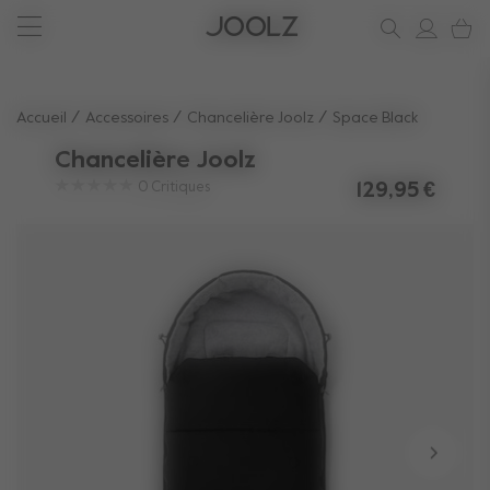
Nouveau: Joolz Aer²
Nouveau : la Joolz Aer²
Voir les accessoires l''été
soutien
Utilisez les touches fléchées haut et bas pour parcourir les r
Accueil
Accessoires
Chancelière Joolz
Space Black
Chancelière Joolz
0
Critiques
129,95 €