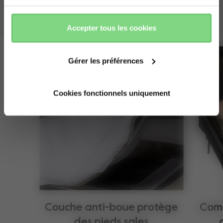
barre de pare-chocs. Convient à toutes les poussettes
Joolz.
accepter
refuser
Accepter tous les cookies
Gérer les préférences
Cookies fonctionnels uniquement
Couche anti-boue protège
Comp
des pieds sales