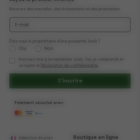
Manuels
Acheter le look
Recevez des nouvelles, des événements et des promotions.
Livraison et paiement
Médias et collaborations
Retours
E-mail
Êtes-vous le propriétaire d'une poussette Joolz ?
Oui
Non
Inscrivez-moi à la newsletter Joolz. Oui, je comprends et
Inscrivez-moi à la newsletter Joolz. Oui, je comprends et acc
accepte la
Déclaration de confidentialite
S’inscrire
Paiement sécurisé avec:
Boutique en ligne
Selection de pays