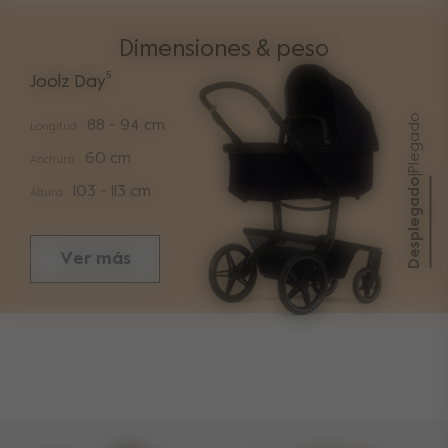
Dimensiones & peso
Joolz Day⁵
Plegado
88 - 94 cm
Longitud
60 cm
Anchura
|
Desplegado
103 - 113 cm
Altura
Ver más
Tallas
Plegado con longitud de asiento
83 cm