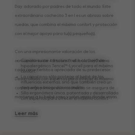
Day, adorado por padres de todo el mundo. Este
extraordinario cochecito 3 en 1 es un abrazo sobre
ruedas, que combina el máximo confort y protección
con el mejor apoyo para tu(s) pequeño(s).
Con una impresionante valoración de los
Capazo suave como una nube con colchón
consumidores de 4,8 sobre 5, el Joolz Day5 eleva
hipoalergénico Tencel™-Lyocell para el máximo
cada característica apreciada de su predecesor.
confort,
La capota no sólo protege al bebé de las
Desarrollada con expertos para ofrecer el máximo
influencias externas, sino que también crea un
pequeño y acogedor escondite,
confort ergonómico, este cochecito se asegura de
Silla ergonómica única, patentada y desarrollada
mantener a tu bebé sano y salvo vayas donde vayas.
con expertos para ofrecer el máximo confort
ergonómico.
Con sólo 12 kg de peso, el Joolz Day5 es el
Leer más
cochecito confort premium más ligero y la
combinación perfecta de calidad, funcionalidad y
diseño premium.