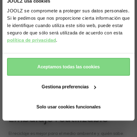
JOOLZ usa cookies
Capacidad máxima cesta de la compra
10 kg
Capaza
JOOLZ se compromete a proteger sus datos personales.
Silla
Si le pedimos que nos proporcione cierta información que
Visit this site in your own language
Barra
Ver menos
Capota parasol de gran tamaño
le identifique cuando utiliza este sitio web, puede estar
& country?
Cesta de gran tamaño
seguro de que sólo será utilizada de acuerdo con esta
política de privacidad
.
Yes, go
No, stay
there
here
Aceptamos todas las cookies
Gestiona preferencias
Solo usar cookies funcionales
Embalaje reutilizable
El reciclaje es mejor para el medio ambiente y, quién sabe,