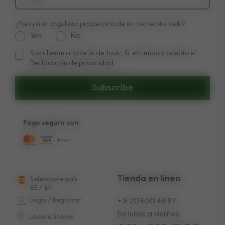
¿Eres ya un orgulloso propietario de un cochecito Joolz?
Yes
No
Suscríbeme al boletín de Joolz. Sí, entiendo y acepto el
Suscríbeme al boletín de Joolz. Sí, entiendo y acepto el
Decl
Declaración de privacidad
Subscribe
Pago seguro con:
Tienda en línea
Seleccione país
ES
/
EN
Login / Registrar
+31 20 630 48 87
De lunes a viernes:
Locate Stores