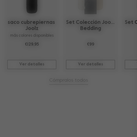
saco cubrepiernas 
Set Colección Joolz 
Set C
Joolz
Bedding
más colores disponibles
€129,95
€99
Ver detalles
Ver detalles
Cómpralos todos