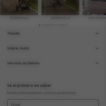
POWERED BY EMPLIFI
Tienda
Cochecitos
Sobre Joolz
Accesorios
Refugio para Padres
Silla de coche
Servicio al cliente
Información de la empresa
Piezas de repuesto
Servicio
Vacantes
Outlet
Garantía de 10 años transferible
Reseñas
Compara nuestros cochecitos
Sé el primero en saber
Manuales
Shop the look
Recibe noticias positivas, eventos y promociones
Entrega y pago
Press
Devolución
Email