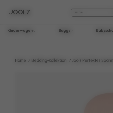
Kinderwagen
Buggy
Babysch
Verwende die Pfeiltasten nach oben und unten um durch die
Home
Bedding-Kollektion
Joolz Perfektes Span