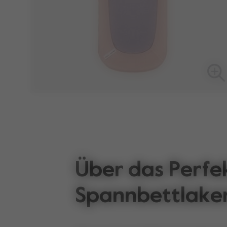
Über das Perfe
Spannbettlake