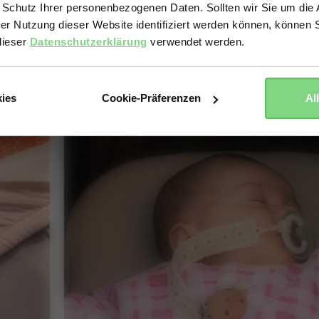
 Schutz Ihrer personenbezogenen Daten. Sollten wir Sie um di
der Nutzung dieser Website identifiziert werden können, können S
Yes, go there
No, stay here
dieser
Datenschutzerklärung
verwendet werden.
kies
Cookie-Präferenzen
Al