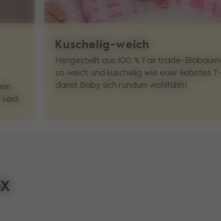
Kuschelig-weich
Hergestellt aus 100 % Fairtrade-Biobaumw
so weich und kuschelig wie euer liebstes T-
damit Baby sich rundum wohlfühlt!
ein
seid.
ox