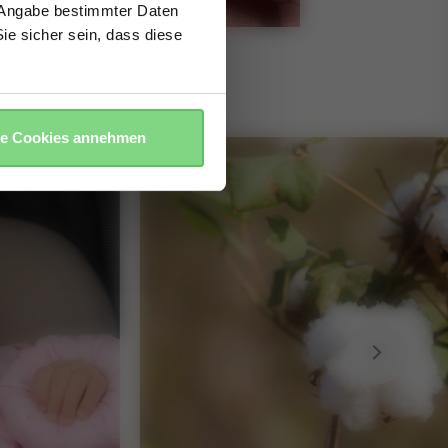
e Angabe bestimmter Daten
ie sicher sein, dass diese
le Cookies annehmen