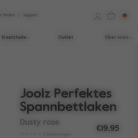
r finden
Support
Ersatzteile
Outlet
Über Joolz
Joolz Perfektes
Spannbettlaken
dusty rose
€19,95
0
Bewertungen