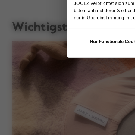
wach und abenteuerlustig!
JOOLZ verpflichtet sich zum
bitten, anhand derer Sie bei 
nur in Übereinstimmung mit 
Wichtigste Merkmale
Nur Functionale Coo