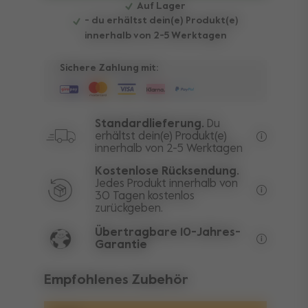
Auf Lager
- du erhältst dein(e) Produkt(e)
innerhalb von 2-5 Werktagen
Sichere Zahlung mit:
Standardlieferung.
Du
erhältst dein(e) Produkt(e)
innerhalb von 2-5 Werktagen
Kostenlos
Kostenlose Rücksendung.
Jedes Produkt innerhalb von
30 Tagen kostenlos
Ausgenomm
zurückgeben.
Übertragbare 10-Jahres-
Garantie
Die leben
Empfohlenes Zubehör