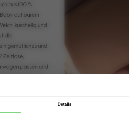
uch aus 100 %
n Baby auf purem
Weich, kuschelig und
uf die
ein gemütliches und
? Zeitlose,
erwagen passen und
hinentauglich und
igkeit in einem. In
n Kuscheldecke und
Details
t der perfekte
Visit this site in your own language & country?
st schlafend oder