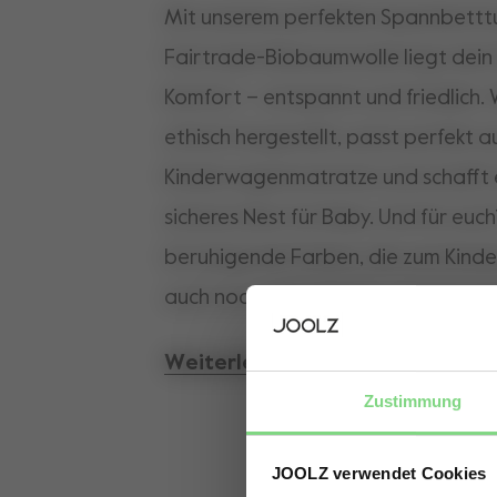
Mit unserem perfekten Spannbettt
Fairtrade-Biobaumwolle liegt dei
Komfort – entspannt und friedlich. 
ethisch hergestellt, passt perfekt a
Kinderwagenmatratze und schafft 
sicheres Nest für Baby. Und für euch
beruhigende Farben, die zum Kind
auch noch pflegeleicht, waschmasc
langlebig. Stil, Komfort und Nachhalt
Weiterlesen
Kombination mit der wolkenweiche
Zustimmung
dem Laken für süße Träume entsteh
Schlafort für Baby – ob tief und fe
JOOLZ verwendet Cookies