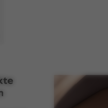
kte
n